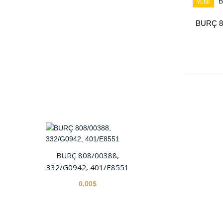
YENİ
BURÇ 80
BURÇ 808/00388,
332/G0942, 401/E8551
0,00$