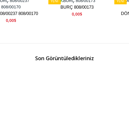
YENİ
YENİ
BURÇ 808/00173
8/00237 808/00170
DÖ
0,00$
0,00$
Son Görüntüledikleriniz