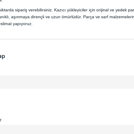
r.
miktarda sipariş verebilirsiniz. Kazıcı yükleyiciler için orijinal ve yede
nıklı, aşınmaya dirençli ve uzun ömürlüdür. Parça ve sarf malzemeleri
eslimat yapıyoruz.
ap
z