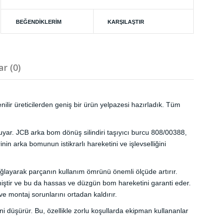
BEĞENDIKLERIM
KARŞILAŞTIR
r (0)
nilir üreticilerden geniş bir ürün yelpazesi hazırladık. Tüm
duyar. JCB arka bom dönüş silindiri taşıyıcı burcu 808/00388,
n arka bomunun istikrarlı hareketini ve işlevselliğini
ağlayarak parçanın kullanım ömrünü önemli ölçüde artırır.
ilmiştir ve bu da hassas ve düzgün bom hareketini garanti eder.
e montaj sorunlarını ortadan kaldırır.
skini düşürür. Bu, özellikle zorlu koşullarda ekipman kullananlar