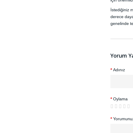
için önemlidi
İstediğiniz 
derece daya
genelinde t
Yorum Y
Adınız
Oylama
Yorumunu