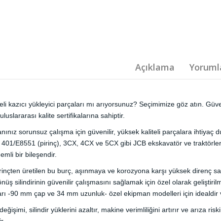
Açıklama
Yorumla
eli kazıcı yükleyici parçaları mı arıyorsunuz? Seçimimize göz atın. Güve
i uluslararası kalite sertifikalarına sahiptir.
ınız sorunsuz çalışma için güvenilir, yüksek kaliteli parçalara ihtiyaç 
01/E8551 (pirinç), 3CX, 4CX ve 5CX gibi JCB ekskavatör ve traktörlerini
mli bir bileşendir.
irinçten üretilen bu burç, aşınmaya ve korozyona karşı yüksek direnç s
nüş silindirinin güvenilir çalışmasını sağlamak için özel olarak geliştir
rı -90 mm çap ve 34 mm uzunluk- özel ekipman modelleri için idealdir v
eğişimi, silindir yüklerini azaltır, makine verimliliğini artırır ve arıza ri