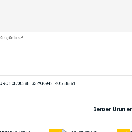
önüştürülmez!
URÇ 808/00388
,
332/G0942
,
401/E8551
Benzer Ürünler