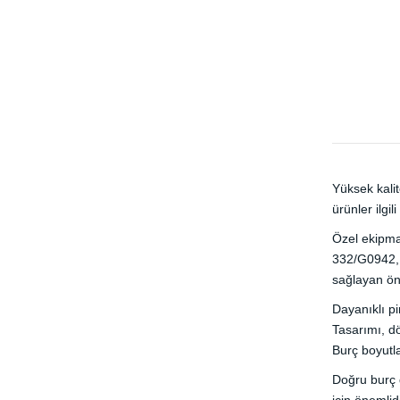
Yüksek kalit
ürünler ilgil
Özel ekipman
332/G0942, 4
sağlayan öne
Dayanıklı p
Tasarımı, dö
Burç boyutla
Doğru burç d