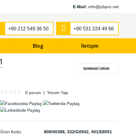
E-Mail:
info@jcbpro.net
+90 212 549 36 50
+90 531 224 49 66
Blog
İletişim
1
SONRAKİ ÜRÜN
0 yorum
|
Yorum Yap
Ürün Kodu:
808/00388, 332/G0942, 401/E8551