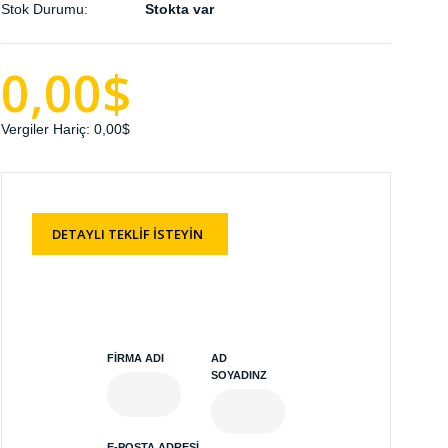
Stok Durumu:
Stokta var
0,00$
Vergiler Hariç:
0,00$
DETAYLI TEKLİF İSTEYİN
FIRMA ADI
AD
SOYADINZ
E-POSTA ADRESI