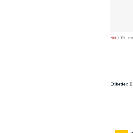
Not:
HTML'e d
Etiketler:
B